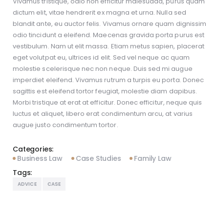
Vivamus tristique, odio non efficitur malesuada, purus quam
dictum elit, vitae hendrerit ex magna et urna. Nulla sed
blandit ante, eu auctor felis. Vivamus ornare quam dignissim
odio tincidunt a eleifend. Maecenas gravida porta purus est
vestibulum. Nam ut elit massa. Etiam metus sapien, placerat
eget volutpat eu, ultrices id elit. Sed vel neque ac quam
molestie scelerisque nec non neque. Duis sed mi augue
imperdiet eleifend. Vivamus rutrum a turpis eu porta. Donec
sagittis est eleifend tortor feugiat, molestie diam dapibus.
Morbi tristique at erat at efficitur. Donec efficitur, neque quis
luctus et aliquet, libero erat condimentum arcu, at varius
augue justo condimentum tortor.
Categories:
Business Law
Case Studies
Family Law
Tags:
ADVICE
CASE