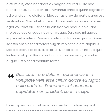
dictum elit, vitae hendrerit ex magna et urna. Nulla sed
blandit ante, eu auctor felis. Vivamus ornare quam dignissim
odio tincidunt a eleifend. Maecenas gravida porta purus est
vestibulum. Nam ut elit massa. Etiam metus sapien, placerat
eget volutpat eu, ultrices id elit. Sed vel neque ac quam
molestie scelerisque nec non neque. Duis sed mi augue
imperdiet eleifend. Vivamus rutrum a turpis eu porta. Donec
sagittis est eleifend tortor feugiat, molestie diam dapibus.
Morbi tristique at erat at efficitur. Donec efficitur, neque quis
luctus et aliquet, libero erat condimentum arcu, at varius
augue justo condimentum tortor.
Duis aute irure dolor in reprehenderit in
voluptate velit esse cillum dolore eu fugiat
nulla pariatur. Excepteur sint occaecat
cupidatat non proident, sunt in culpa.
Lorem ipsum dolor sit amet, consectetur adipiscing elit.
Fusce laoreet, ligula condimentum tincidunt, arcu orci