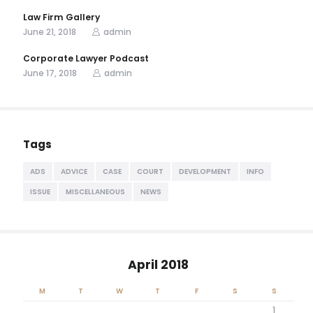
Law Firm Gallery
June 21, 2018
admin
Corporate Lawyer Podcast
June 17, 2018
admin
Tags
ADS
ADVICE
CASE
COURT
DEVELOPMENT
INFO
ISSUE
MISCELLANEOUS
NEWS
April 2018
M
T
W
T
F
S
S
1