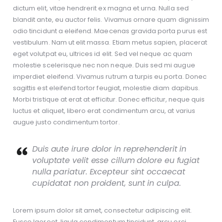
dictum elit, vitae hendrerit ex magna et urna. Nulla sed
blandit ante, eu auctor felis. Vivamus ornare quam dignissim
odio tincidunt a eleifend. Maecenas gravida porta purus est
vestibulum. Nam ut elit massa. Etiam metus sapien, placerat
eget volutpat eu, ultrices id elit. Sed vel neque ac quam
molestie scelerisque nec non neque. Duis sed mi augue
imperdiet eleifend. Vivamus rutrum a turpis eu porta. Donec
sagittis est eleifend tortor feugiat, molestie diam dapibus.
Morbi tristique at erat at efficitur. Donec efficitur, neque quis
luctus et aliquet, libero erat condimentum arcu, at varius
augue justo condimentum tortor.
Duis aute irure dolor in reprehenderit in
voluptate velit esse cillum dolore eu fugiat
nulla pariatur. Excepteur sint occaecat
cupidatat non proident, sunt in culpa.
Lorem ipsum dolor sit amet, consectetur adipiscing elit.
Fusce laoreet, ligula condimentum tincidunt, arcu orci