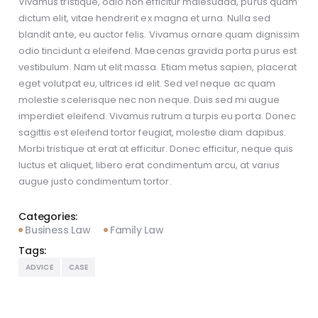
Vivamus tristique, odio non efficitur malesuada, purus quam
dictum elit, vitae hendrerit ex magna et urna. Nulla sed
blandit ante, eu auctor felis. Vivamus ornare quam dignissim
odio tincidunt a eleifend. Maecenas gravida porta purus est
vestibulum. Nam ut elit massa. Etiam metus sapien, placerat
eget volutpat eu, ultrices id elit. Sed vel neque ac quam
molestie scelerisque nec non neque. Duis sed mi augue
imperdiet eleifend. Vivamus rutrum a turpis eu porta. Donec
sagittis est eleifend tortor feugiat, molestie diam dapibus.
Morbi tristique at erat at efficitur. Donec efficitur, neque quis
luctus et aliquet, libero erat condimentum arcu, at varius
augue justo condimentum tortor.
Categories:
Business Law
Family Law
Tags:
ADVICE
CASE